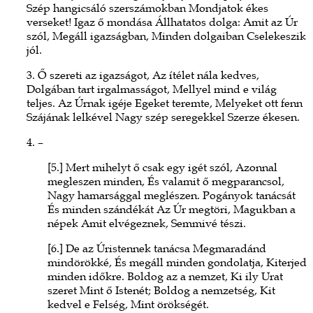
Szép hangicsáló szerszámokban Mondjatok ékes
verseket! Igaz ő mondása Állhatatos dolga: Amit az Úr
szól, Megáll igazságban, Minden dolgaiban Cselekeszik
jól.
3. Ő szereti az igazságot, Az ítélet nála kedves,
Dolgában tart irgalmasságot, Mellyel mind e világ
teljes. Az Úrnak igéje Egeket teremte, Melyeket ott fenn
Szájának lelkével Nagy szép seregekkel Szerze ékesen.
4. –
[5.] Mert mihelyt ő csak egy igét szól, Azonnal
megleszen minden, És valamit ő megparancsol,
Nagy hamarsággal meglészen. Pogányok tanácsát
És minden szándékát Az Úr megtöri, Magukban a
népek Amit elvégeznek, Semmivé tészi.
[6.] De az Úristennek tanácsa Megmaradánd
mindörökké, És megáll minden gondolatja, Kiterjed
minden időkre. Boldog az a nemzet, Ki ily Urat
szeret Mint ő Istenét; Boldog a nemzetség, Kit
kedvel e Felség, Mint örökségét.