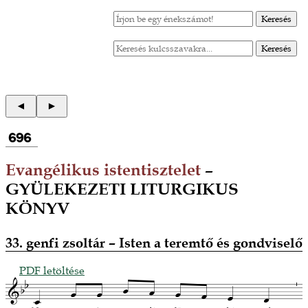
696
Evangélikus istentisztelet
–
GYÜLEKEZETI LITURGIKUS
KÖNYV
33. genfi zsoltár – Isten a teremtő és gondviselő
PDF letöltése