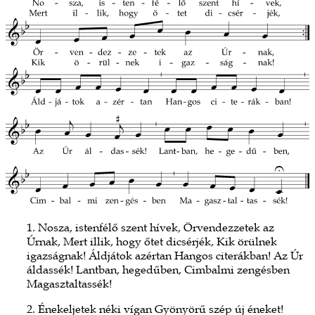
1. Nosza, istenfélő szent hívek, Örvendezzetek az
Úrnak, Mert illik, hogy őtet dicsérjék, Kik örülnek
igazságnak! Áldjátok azértan Hangos citerákban! Az Úr
áldassék! Lantban, hegedűben, Cimbalmi zengésben
Magasztaltassék!
2. Énekeljetek néki vígan Gyönyörű szép új éneket!